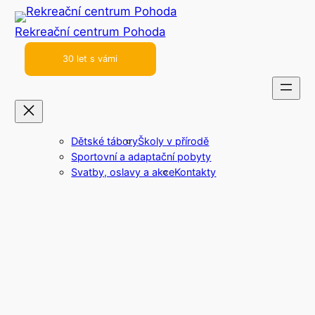
Přeskočit
Rekreační centrum Pohoda
na
obsah
30 let s vámi
Dětské tábory
Školy v přírodě
Sportovní a adaptační pobyty
Svatby, oslavy a akce
Kontakty