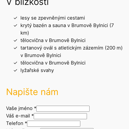
V blízkosti
lesy se zpevněnými cestami
krytý bazén a sauna v Brumově Bylnici (7
km)
tělocvična v Brumově Bylnici
tartanový ovál s atletickým zázemím (200 m)
v Brumově Bylnici
tělocvična v Brumově Bylnici
lyžařské svahy
Napište nám
Vaše jméno
*
Váš e-mail
*
Telefon
*